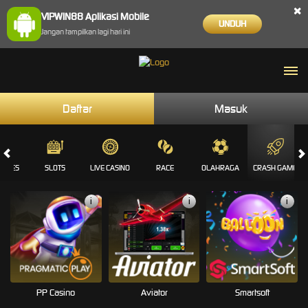
×
VIPWIN88 Aplikasi Mobile
UNDUH
Jangan tampilkan lagi hari ini
Daftar
Masuk
GAMES
SLOTS
LIVE CASINO
RACE
OLAHRAGA
CRASH GAME
i
i
i
PP Casino
Aviator
Smartsoft