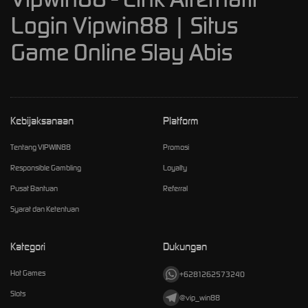
Login Vipwin88 | Situs
Game Online Slay Abis
Kebijaksanaan
Platform
Tentang VIPWIN88
Promosi
Responsible Gambling
Loyalty
Pusat Bantuan
Referral
Syarat dan Ketentuan
Kategori
Dukungan
Hot Games
+6281262573240
Slots
@vip_win88