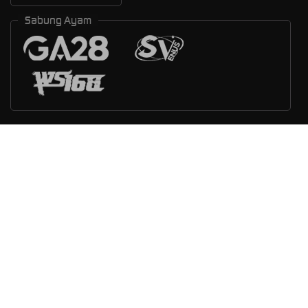
Sabung Ayam