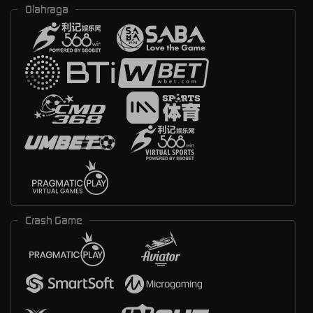
Olahraga
Crash Game