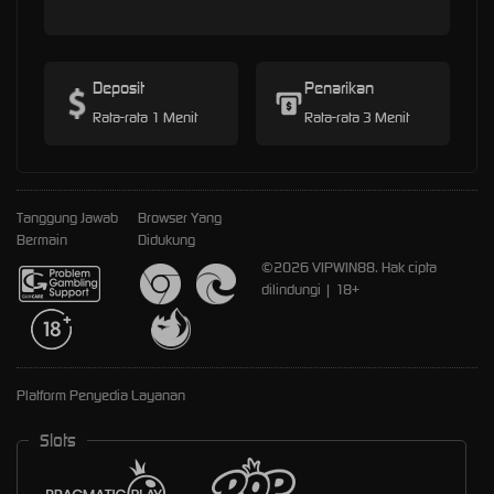
Deposit
Penarikan
Rata-rata 1 Menit
Rata-rata 3 Menit
Tanggung Jawab
Browser Yang
Bermain
Didukung
©2026 VIPWIN88. Hak cipta
dilindungi | 18+
Platform Penyedia Layanan
Slots