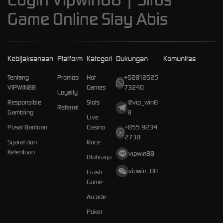
Game Online Slay Abis
Kebijaksanaan
Platform
Kategori
Dukungan
Komunitas
Tentang
Promosi
Hot
+62812625
VIPWIN88
Games
73240
Loyalty
Responsible
Slots
@vip_win8
Referral
Gambling
8
Live
Pusat Bantuan
Casino
+855 9234
2738
Syarat dan
Race
Ketentuan
vipwin88
Olahraga
vipwin_88
Crash
Game
Arcade
Poker