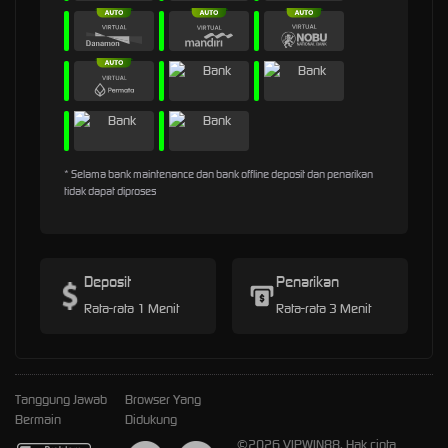
* Selama bank maintenance dan bank offline deposit dan penarikan
tidak dapat diproses
Deposit
Penarikan
Rata-rata 1 Menit
Rata-rata 3 Menit
Tanggung Jawab
Browser Yang
Bermain
Didukung
©2026 VIPWIN88. Hak cipta