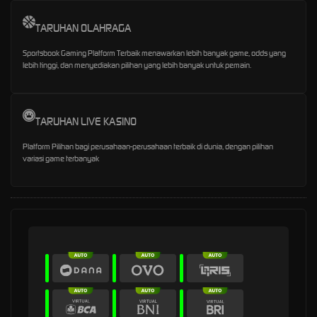
TARUHAN OLAHRAGA
Sportsbook Gaming Platform Terbaik menawarkan lebih banyak game, odds yang
lebih tinggi, dan menyediakan pilihan yang lebih banyak untuk pemain.
TARUHAN LIVE KASINO
Platform Pilihan bagi perusahaan-perusahaan terbaik di dunia, dengan pilihan
variasi game terbanyak