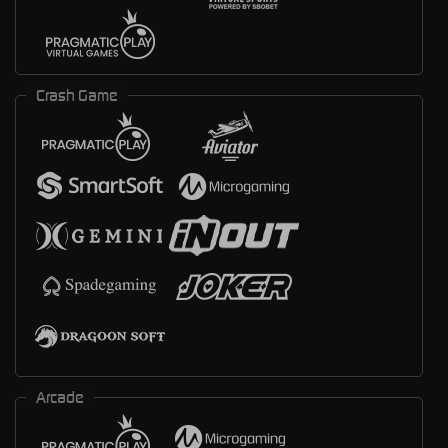
Crash Game
Arcade