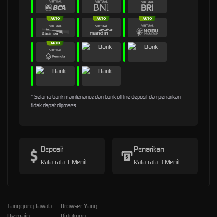
* Selama bank maintenance dan bank offline deposit dan penarikan
tidak dapat diproses
Deposit
Penarikan
Rata-rata 1 Menit
Rata-rata 3 Menit
Tanggung Jawab
Browser Yang
Bermain
Didukung