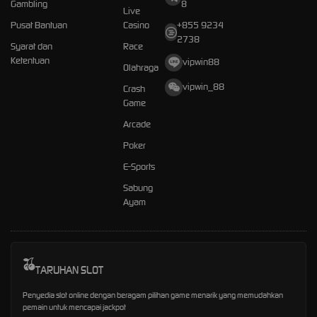
Gambling
8
Live
Pusat Bantuan
Casino
+855 9234
2738
Syarat dan
Race
Ketentuan
vipwin88
Olahraga
vipwin_88
Crash
Game
Arcade
Poker
E-Sports
Sabung
Ayam
TARUHAN SLOT
Penyedia slot online dengan beragam pilihan game menarik yang memudahkan
pemain untuk mencapai jackpot