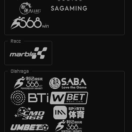
Race
Olahraga