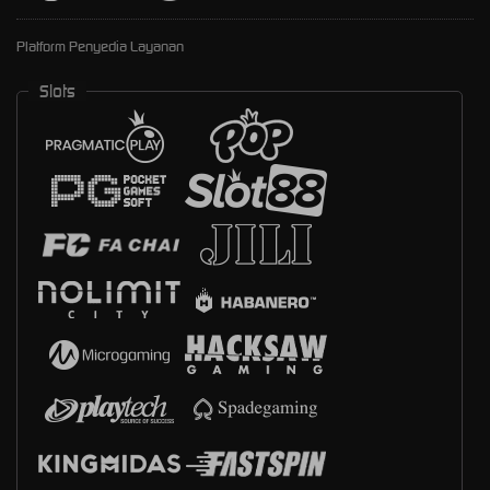
Platform Penyedia Layanan
Slots