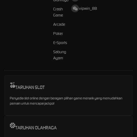
vipwin_88
Crash
Game
Arcade
Poker
E-Sports
Sabung
Ayam
TARUHAN SLOT
Penyedia slot online dengan beragam pilihan game menarik yang memudahkan
pemain untuk mencapai jackpot
TARUHAN OLAHRAGA