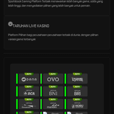
Sportsbook Gaming Platform Terbaik menawarkan lebih banyak game, odds yang
lebih tinggi, dan menyediakan pilihan yang lebih banyak untuk pemain.
TARUHAN LIVE KASINO
Platform Pilihan bagi perusahaan-perusahaan terbaik di dunia, dengan pilihan
variasi game terbanyak