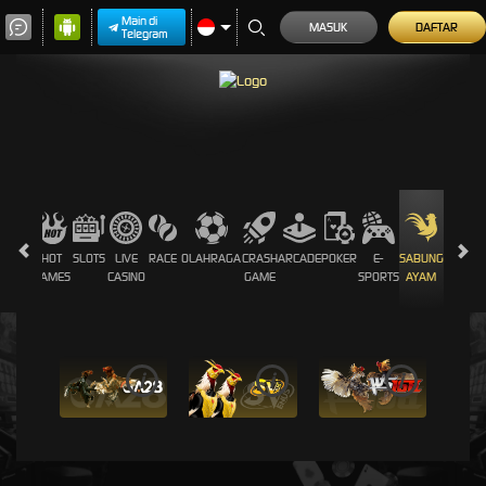
Main di
MASUK
DAFTAR
Telegram
HOT
SLOTS
LIVE
RACE
OLAHRAGA
CRASH
ARCADE
POKER
E-
SABUNG
PROMOS
GAMES
CASINO
GAME
SPORTS
AYAM
i
i
i