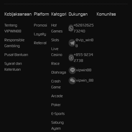
Kebijaksanaan
Platform
Kategori
Dukungan
Komunitas
Tentang
Promosi
Hot
+62812625
VIPWIN88
Games
73240
Loyalty
Responsible
Slots
@vip_win8
Referral
Gambling
8
Live
Pusat Bantuan
Casino
+855 9234
2738
Syarat dan
Race
Ketentuan
vipwin88
Olahraga
vipwin_88
Crash
Game
Arcade
Poker
E-Sports
Sabung
Ayam