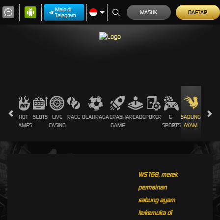
Main di
MASUK
DAFTAR
Telegram
HOT
SLOTS
LIVE
RACE
OLAHRAGA
CRASH
ARCADE
POKER
E-
SABUNG
PROMOS
GAMES
CASINO
GAME
SPORTS
AYAM
WS168, merek
permainan
sabung ayam
terkemuka di