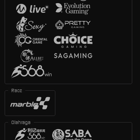
Race
Olahraga