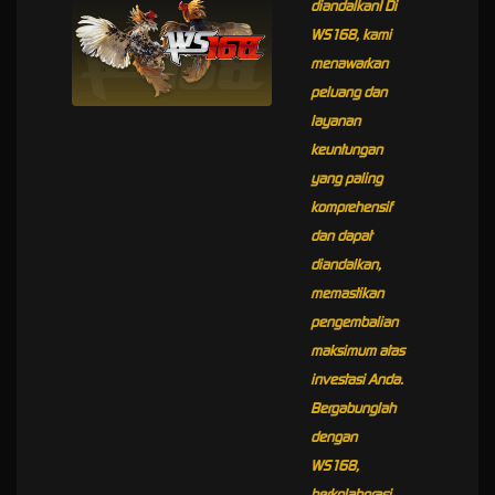
diandalkan! Di
WS168, kami
menawarkan
peluang dan
layanan
keuntungan
yang paling
komprehensif
dan dapat
diandalkan,
memastikan
pengembalian
maksimum atas
investasi Anda.
Bergabunglah
dengan
WS168,
berkolaborasi