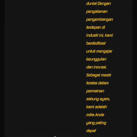
dunia! Dengan
pengalaman
pengembangan
terdepan di
industri ini, kami
berdedikasi
untuk mengejar
keunggulan
dan inovasi.
Sebagai merek
teratas dalam
permainan
sabung ayam,
kami adalah
mitra Anda
yang paling
dapat