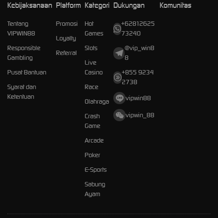
Kebijaksanaan
Platform
Kategori
Dukungan
Komunitas
Tentang
Promosi
Hot
+62812625
VIPWIN88
Games
73240
Loyalty
Responsible
Slots
@vip_win8
Referral
Gambling
8
Live
Pusat Bantuan
Casino
+855 9234
2738
Syarat dan
Race
Ketentuan
vipwin88
Olahraga
vipwin_88
Crash
Game
Arcade
Poker
E-Sports
Sabung
Ayam