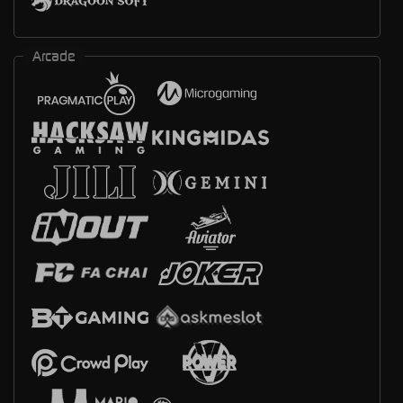
Arcade