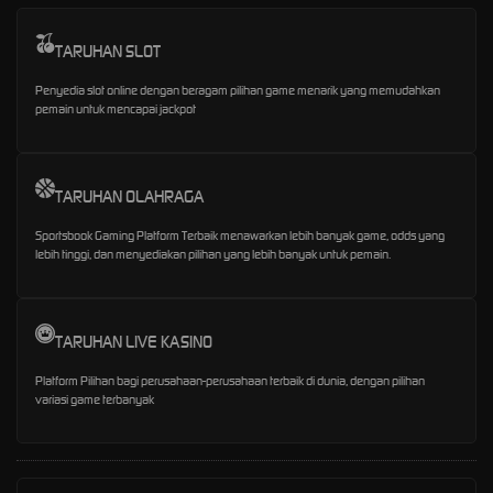
TARUHAN SLOT
Penyedia slot online dengan beragam pilihan game menarik yang memudahkan
pemain untuk mencapai jackpot
TARUHAN OLAHRAGA
Sportsbook Gaming Platform Terbaik menawarkan lebih banyak game, odds yang
lebih tinggi, dan menyediakan pilihan yang lebih banyak untuk pemain.
TARUHAN LIVE KASINO
Platform Pilihan bagi perusahaan-perusahaan terbaik di dunia, dengan pilihan
variasi game terbanyak