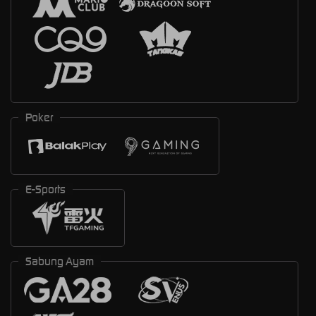
Poker
E-Sports
Sabung Ayam