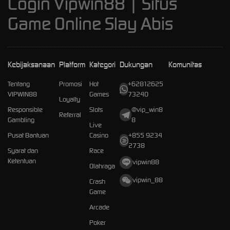
Login Vipwin88 | Situs
Game Online Slay Abis
Kebijaksanaan
Platform
Kategori
Dukungan
Komunitas
Tentang
Promosi
Hot
+62812625
VIPWIN88
Games
73240
Loyalty
Responsible
Slots
@vip_win8
Referral
Gambling
8
Live
Pusat Bantuan
Casino
+855 9234
2738
Syarat dan
Race
Ketentuan
vipwin88
Olahraga
vipwin_88
Crash
Game
Arcade
Poker