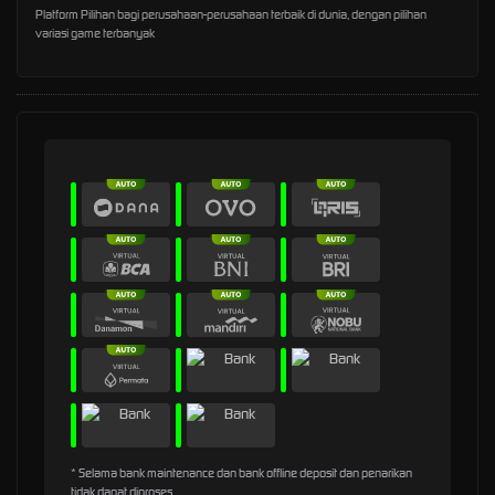
Platform Pilihan bagi perusahaan-perusahaan terbaik di dunia, dengan pilihan
variasi game terbanyak
* Selama bank maintenance dan bank offline deposit dan penarikan
tidak dapat diproses