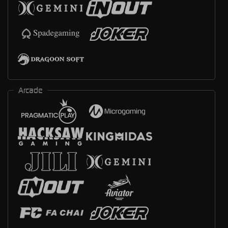
Arcade