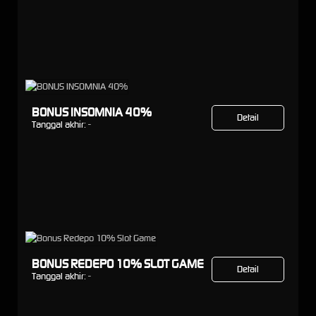
BONUS INSOMNIA 40%
Detail
Tanggal akhir:
-
BONUS REDEPO 10% SLOT GAME
Detail
Tanggal akhir:
-