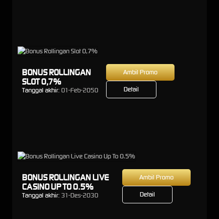
BONUS ROLLINGAN
Ambil Promo
SLOT 0,7%
Detail
Tanggal akhir:
01-Feb-2050
BONUS ROLLINGAN LIVE
Ambil Promo
CASINO UP TO 0.5%
Detail
Tanggal akhir:
31-Des-2030