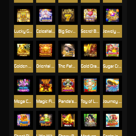
Lucky Goldbar
Celestial Goddess
Big Sevens Jackpot
Secret Ball
Jewely Spin
Golden Panda
Oriental Treasures
The Fates of Sisters
Gold Dragon
Sugar Crush!
Mega Cave
Magic Fire
Panda’s Jackpot
Toy of Legend
Journey to the Abyss