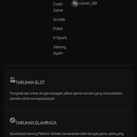
vipwin_88
Crash
Game
Arcade
Poker
E-Sports
Sabung
Ayam
TARUHAN SLOT
Penyedia slot online dengan beragam pilihan game menarik yang memudahkan
pemain untuk mencapai jackpot
TARUHAN OLAHRAGA
Sportsbook Gaming Platform Terbaik menawarkan lebih banyak game, odds yang