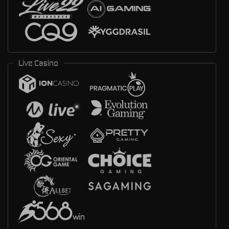
Live Casino