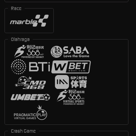
Race
Olahraga
Crash Game