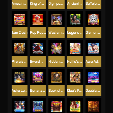
Amazing Soda Rush
King of Pig
Olympus Legend
Ancient Stones
Buffalo Begins
Jam Crush
Pop Popcorns
Western Sherrif
Legend of Tarzan
Diamond Mask
Pirate's Treasure
Sword Master
Hidden City
Hottie’s Vacation
Aero Adventure
Astro Luck
Bonanza Coins
Book of Pharaoh
Cleo’s Fortune
Double Race