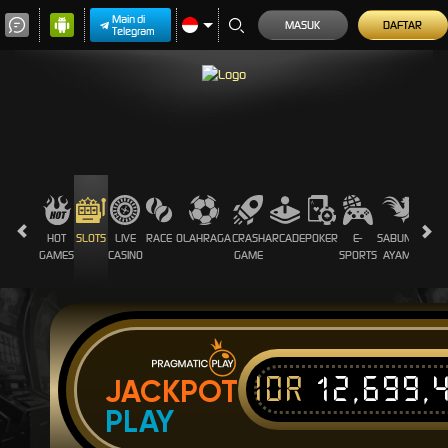
Main di
MASUK
DAFTAR
Telegram
HOT
SLOTS
LIVE
RACE
OLAHRAGA
CRASH
ARCADE
POKER
E-
SABUNG
PROM
GAMES
CASINO
GAME
SPORTS
AYAM
IDR
12,699,
JACKPOT
PLAY