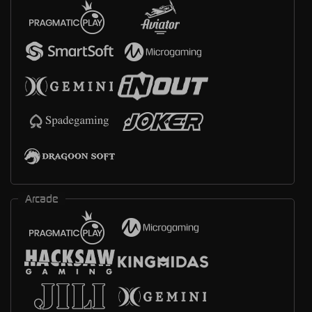
Arcade