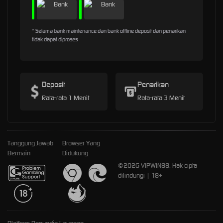
* Selama bank maintenance dan bank offline deposit dan penarikan
tidak dapat diproses
Deposit
Penarikan
Rata-rata 1 Menit
Rata-rata 3 Menit
Tanggung Jawab
Browser Yang
Bermain
Didukung
©2026 VIPWIN88. Hak cipta
dilindungi | 18+