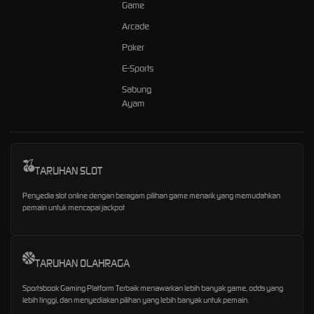
Game
Arcade
Poker
E-Sports
Sabung
Ayam
TARUHAN SLOT
Penyedia slot online dengan beragam pilihan game menarik yang memudahkan
pemain untuk mencapai jackpot
TARUHAN OLAHRAGA
Sportsbook Gaming Platform Terbaik menawarkan lebih banyak game, odds yang
lebih tinggi, dan menyediakan pilihan yang lebih banyak untuk pemain.