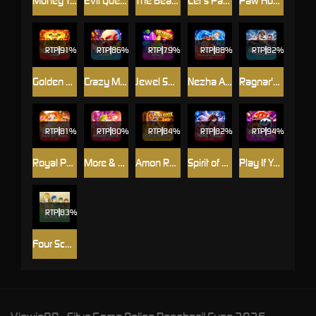
Money Tree Slot
Evil Queen Cauldron
The Beanstalk
Let's Party
Paw House
RTP
RTP
RTP
RTP
RTP
82%
Golden Lion
Crazy Miner
Jewel Space
Nezha And The Dragon Emperor
Ragnar's Conquest
RTP
RTP
RTP
84%
RTP
82%
RTP
94%
Royal Pastry Chef
More & More Love
Amon Ra's Relic
Spirit of Nine Tails
Play If You Dare
RTP
83%
Four Scholars