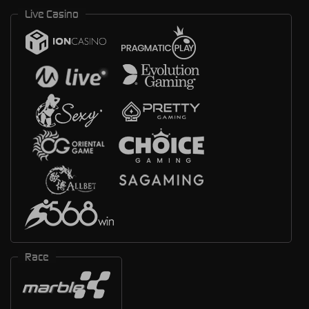
Live Casino
Race