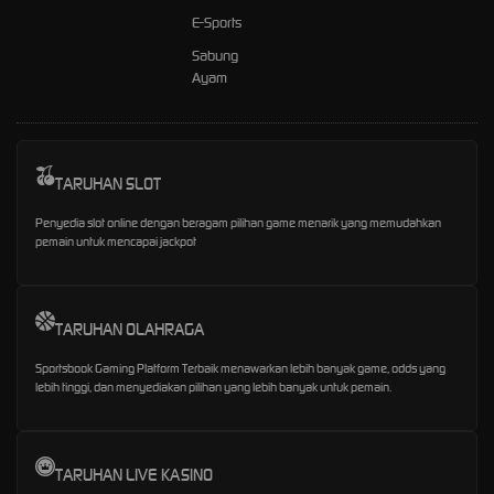
E-Sports
Sabung
Ayam
TARUHAN SLOT
Penyedia slot online dengan beragam pilihan game menarik yang memudahkan
pemain untuk mencapai jackpot
TARUHAN OLAHRAGA
Sportsbook Gaming Platform Terbaik menawarkan lebih banyak game, odds yang
lebih tinggi, dan menyediakan pilihan yang lebih banyak untuk pemain.
TARUHAN LIVE KASINO