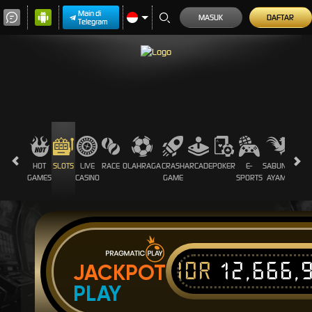
Main di
MASUK
DAFTAR
Telegram
HOT
SLOTS
LIVE
RACE
OLAHRAGA
CRASH
ARCADE
POKER
E-
SABUNG
PROM
GAMES
CASINO
GAME
SPORTS
AYAM
IDR
12,666,
JACKPOT
PLAY