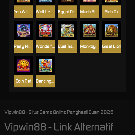
You Will Win
Wolf Legend
Egypt Oracle
Much Richer
Rich Ox
Party Night
Wonderful Christmas
Bust Treasury
Monkey King
Great Lion
Coin Rat
Dancing Samba
Vipwin88 - Situs Game Online Penghasil Cuan 2026
Vipwin88 - Link Alternatif