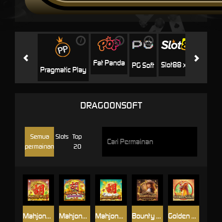
i
i
i
i
i
Facha
Fat Panda
Slot88 x PP
PG Soft
Pragmatic Play
DRAGOONSOFT
Semua
Slots
Top
permainan
20
Mahjong Win 3
Mahjong Win
Mahjong Win 2
Bounty Clash
Golden Qilin