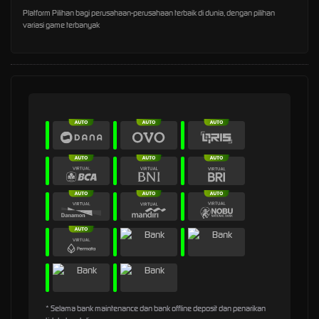
Platform Pilihan bagi perusahaan-perusahaan terbaik di dunia, dengan pilihan
variasi game terbanyak
* Selama bank maintenance dan bank offline deposit dan penarikan