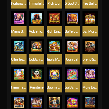
Fortune Twins
Immortal Heroes
Rich Lion
5 God Beast
Fire Ball Blaze Phoenix
Many Beauties
Volcanic Legend
Rich Dragon
Buffalo Burst
Get Money
Ultra Treasure
Golden Eye
Triple Monkey
Coin Cat
Grand Sheriff
Farm Family
Pandaria
Booming Gems
Golden Snake
More Beauties