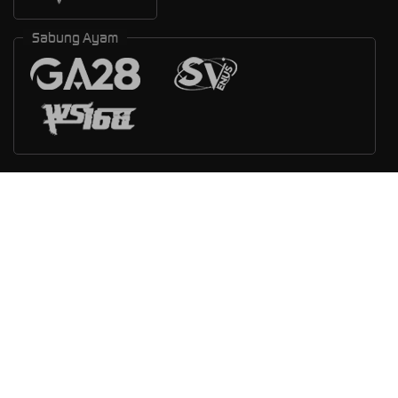
Sabung Ayam