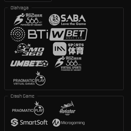
Olahraga
Crash Game