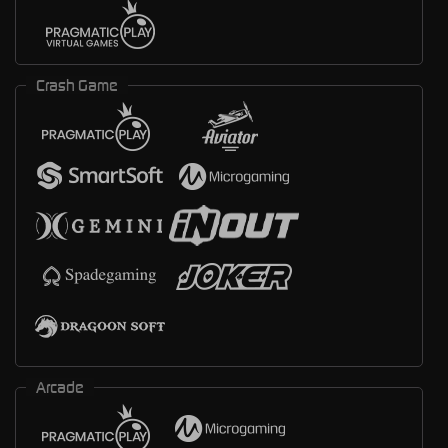
Crash Game
Arcade