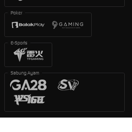
Poker
E-Sports
Sabung Ayam