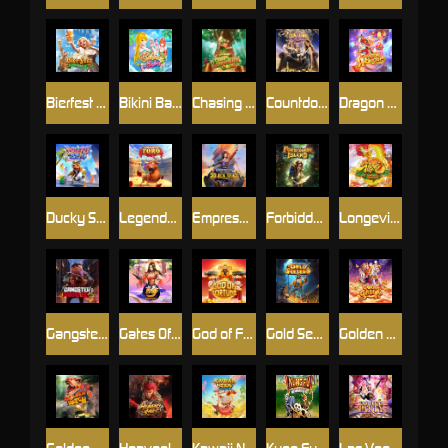
Bierfest Delight
Bikini Babes
Chasing Leprechaun Coins
Countdown to Fortune
Dragon Wonder
Ducky Spin
Legendary El Toro
Empress of the Black Seas
Forbidden Island
Longevity dragon(Fulong)
Gangster's Paradise
Gates Of Kunlun
God of Fortune
Gold Seekers
Golden Gallop