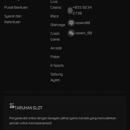
Live
Pusat Bantuan
Casino
+855 9234
2738
Syarat dan
Race
Ketentuan
vipwin88
Olahraga
vipwin_88
Crash
Game
Arcade
Poker
E-Sports
Sabung
Ayam
TARUHAN SLOT
Penyedia slot online dengan beragam pilihan game menarik yang memudahkan
pemain untuk mencapai jackpot