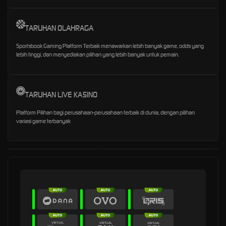
TARUHAN OLAHRAGA
Sportsbook Gaming Platform Terbaik menawarkan lebih banyak game, odds yang
lebih tinggi, dan menyediakan pilihan yang lebih banyak untuk pemain.
TARUHAN LIVE KASINO
Platform Pilihan bagi perusahaan-perusahaan terbaik di dunia, dengan pilihan
variasi game terbanyak