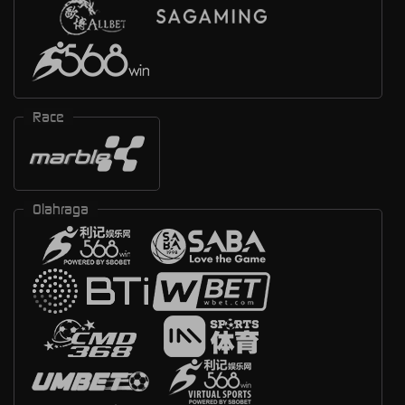
Race
Olahraga