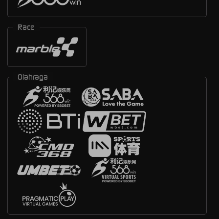
Race
Olahraga