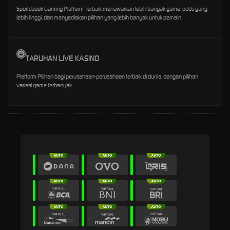
Sportsbook Gaming Platform Terbaik menawarkan lebih banyak game, odds yang
lebih tinggi, dan menyediakan pilihan yang lebih banyak untuk pemain.
TARUHAN LIVE KASINO
Platform Pilihan bagi perusahaan-perusahaan terbaik di dunia, dengan pilihan
variasi game terbanyak