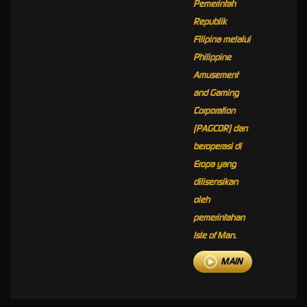
Pemerintah
Republik
Filipina melalui
Philippine
Amusement
and Gaming
Corporation
(PAGCOR) dan
beroperasi di
Eropa yang
dilisensikan
oleh
pemerintahan
Isle of Man.
MAIN