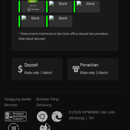
* Selama bank maintenance dan bank offline deposit dan penarikan
tidak dapat diproses
Deposit
Penarikan
Rata-rata 1 Menit
Rata-rata 3 Menit
Tanggung Jawab
Browser Yang
Bermain
Didukung
©2026 VIPWIN88. Hak cipta
dilindungi | 18+