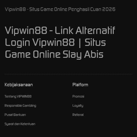
Vipwin88 - Situs Game Online Penghasil Cuan 2026
Vipwin88 - Link Alternatif
Login Vipwin88 | Situs
Game Online Slay Abis
Kebijaksanaan
Platform
Tentang VIPWIN88
Promosi
Responsible Gambling
Loyalty
Pusat Bantuan
Referral
Syarat dan Ketentuan