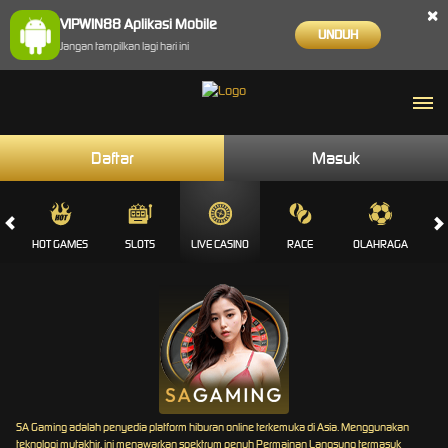
×
VIPWIN88 Aplikasi Mobile
UNDUH
Jangan tampilkan lagi hari ini
Daftar
Masuk
HOT GAMES
SLOTS
LIVE CASINO
RACE
OLAHRAGA
CRA
SA Gaming adalah penyedia platform hiburan online terkemuka di Asia. Menggunakan
teknologi mutakhir, ini menawarkan spektrum penuh Permainan Langsung termasuk