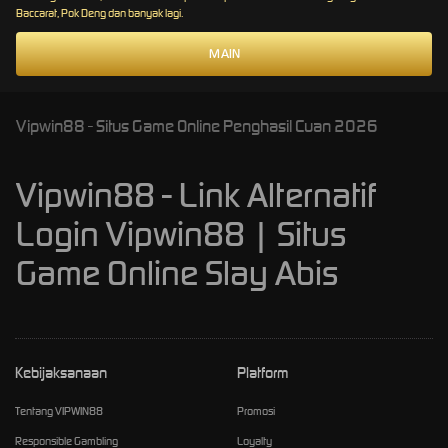
Baccarat, Pok Deng dan banyak lagi.
MAIN
Vipwin88 - Situs Game Online Penghasil Cuan 2026
Vipwin88 - Link Alternatif
Login Vipwin88 | Situs
Game Online Slay Abis
Kebijaksanaan
Platform
Tentang VIPWIN88
Promosi
Responsible Gambling
Loyalty