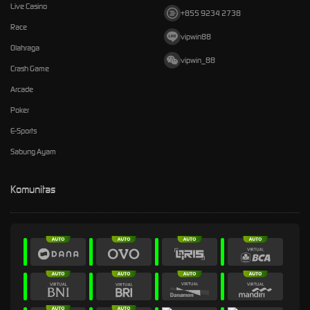
Live Casino
+855 9234 2738
Race
vipwin88
Olahraga
vipwin_88
Crash Game
Arcade
Poker
E-Sports
Sabung Ayam
Komunitas