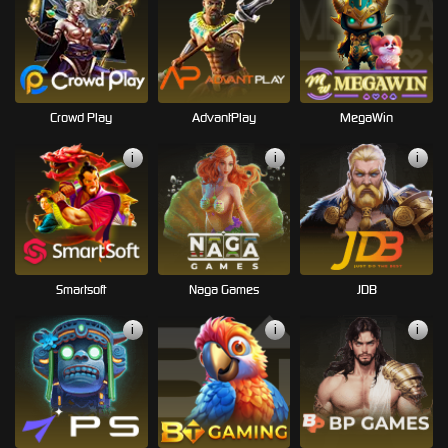
Crowd Play
AdvantPlay
MegaWin
i
i
i
Smartsoft
Naga Games
JDB
i
i
i