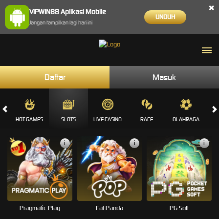
×
VIPWIN88 Aplikasi Mobile
UNDUH
Jangan tampilkan lagi hari ini
Daftar
Masuk
HOT GAMES
SLOTS
LIVE CASINO
RACE
OLAHRAGA
CRA
i
i
i
Pragmatic Play
Fat Panda
PG Soft