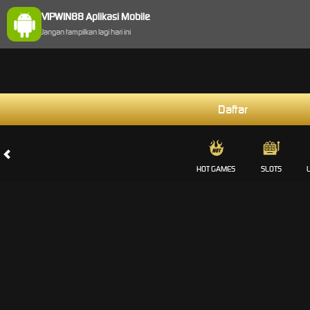
VIPWIN88 Aplikasi Mobile
Jangan tampilkan lagi hari ini
Daftar
HOT GAMES
SLOTS