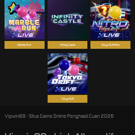
Marble Run
Infinity Castle
Tokyo Drift Nitro
Tokyo Drift
Vipwin88 - Situs Game Online Penghasil Cuan 2026