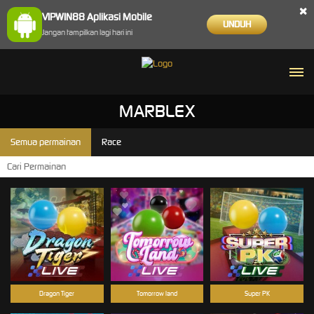
×
VIPWIN88 Aplikasi Mobile
UNDUH
Jangan tampilkan lagi hari ini
MARBLEX
Semua permainan
Race
Dragon Tiger
Tomorrow land
Super PK