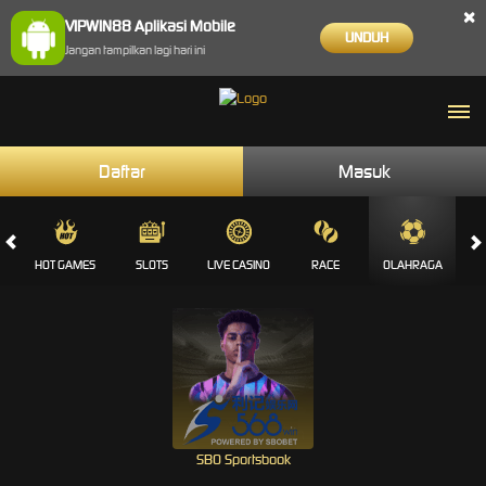
×
VIPWIN88 Aplikasi Mobile
UNDUH
Jangan tampilkan lagi hari ini
Daftar
Masuk
HOT GAMES
SLOTS
LIVE CASINO
RACE
OLAHRAGA
CRA
SBO Sportsbook